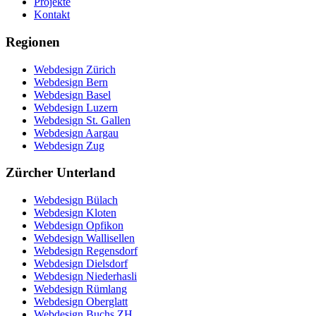
Projekte
Kontakt
Regionen
Webdesign Zürich
Webdesign Bern
Webdesign Basel
Webdesign Luzern
Webdesign St. Gallen
Webdesign Aargau
Webdesign Zug
Zürcher Unterland
Webdesign Bülach
Webdesign Kloten
Webdesign Opfikon
Webdesign Wallisellen
Webdesign Regensdorf
Webdesign Dielsdorf
Webdesign Niederhasli
Webdesign Rümlang
Webdesign Oberglatt
Webdesign Buchs ZH