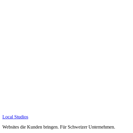
Was ist der ROI einer guten Website?
Was kostet das Investment?
Kann ich die Website kaufen?
Können wir uns in Zug treffen?
Wie messen Sie den Erfolg?
Wie schnell ist die Website live?
Local Studios
Websites die Kunden bringen. Für Schweizer Unternehmen.